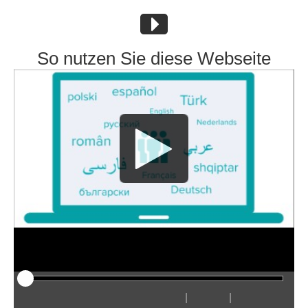
So nutzen Sie diese Webseite
|
|
Odtwarzaj
Restart
Przewiń
Przewiń
Ukryj
Szybciej
Wolniej
Preferencje
Wejdź
Głośn