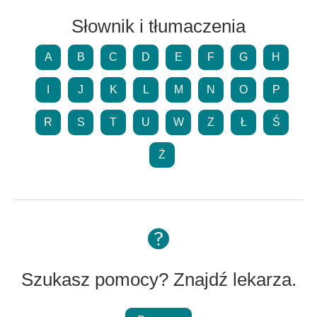
Słownik i tłumaczenia
A
B
C
D
E
F
G
H
I
J
K
L
M
N
O
P
R
S
T
U
W
Z
Ł
Ś
Ż
Szukasz pomocy? Znajdź lekarza.