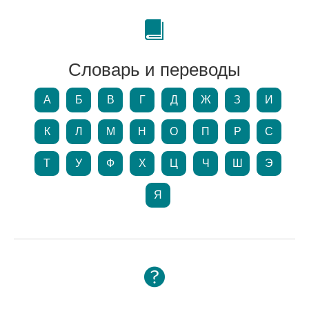
Словарь и переводы
А
Б
В
Г
Д
Ж
З
И
К
Л
М
Н
О
П
Р
С
Т
У
Ф
Х
Ц
Ч
Ш
Э
Я