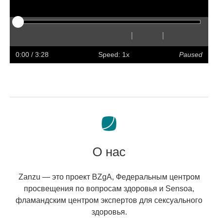
|
|
Play
Restart
Rewind
Forward
Hide
Faster
Slower
Preferences
Enter
Volum
captions
full
0:00
/ 3:28
Speed: 1x
Paused
screen
О нас
Zanzu — это проект BZgA, Федеральным центром
просвещения по вопросам здоровья и Sensoa,
фламандским центром экспертов для сексуального
здоровья.