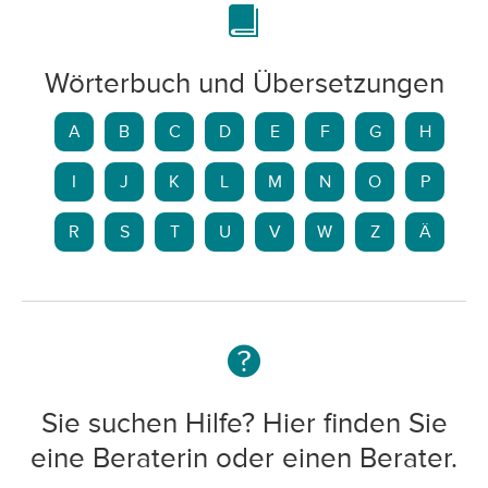
Wörterbuch und Übersetzungen
A
B
C
D
E
F
G
H
I
J
K
L
M
N
O
P
R
S
T
U
V
W
Z
Ä
Sie suchen Hilfe? Hier finden Sie
eine Beraterin oder einen Berater.