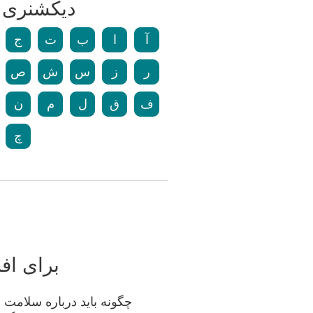
دیکشنری و
آ
ا
ب
ت
ج
ر
ز
س
ش
ص
ف
ق
ل
م
ن
چ
برای افر
چگونه باید درباره سلامت 