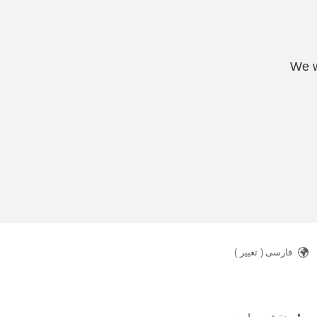
We w
فارسی
( تغییر )