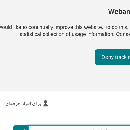
Webana
ould like to continually improve this website. To do this,
statistical collection of usage information. Cons
Deny tracki
برای افراد حرفه‌ای
جستجو