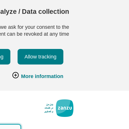
lyze / Data collection
 we ask for your consent to the
ent can be revoked at any time.
ng
Allow tracking
More information
رفتن به محتوای اصلی