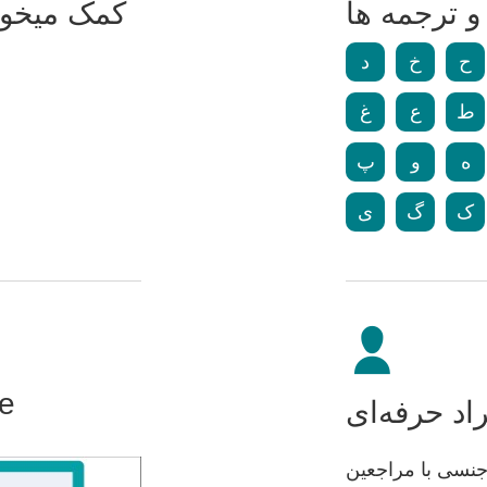
 ترجمه ها
کمک میخواه
ح
خ
د
ط
ع
غ
ه
و
پ
ک
گ
ی
se
اد حرفه‌ای
جنسی با مراجعین