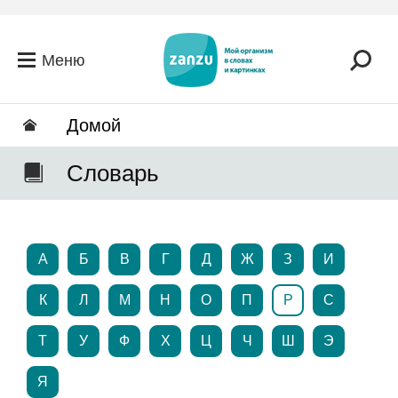
Перейти к основному содержанию
Меню
Домой
Словарь
А
Б
В
Г
Д
Ж
З
И
К
Л
М
Н
О
П
Р
С
Т
У
Ф
Х
Ц
Ч
Ш
Э
Я