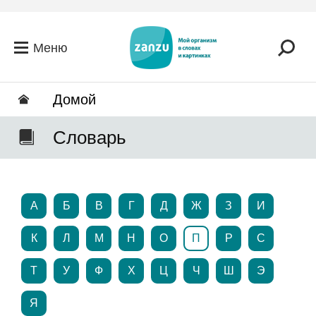
Перейти к основному содержанию
Меню
Домой
Словарь
А
Б
В
Г
Д
Ж
З
И
К
Л
М
Н
О
П
Р
С
Т
У
Ф
Х
Ц
Ч
Ш
Э
Я