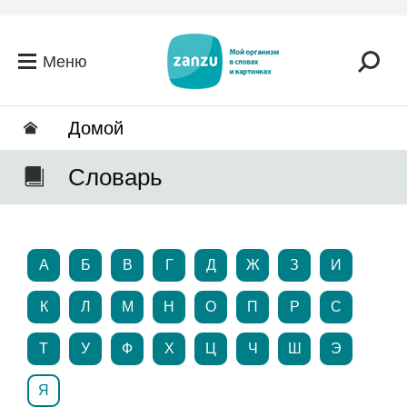
Перейти к основному содержанию
Меню
Домой
Словарь
А
Б
В
Г
Д
Ж
З
И
К
Л
М
Н
О
П
Р
С
Т
У
Ф
Х
Ц
Ч
Ш
Э
Я