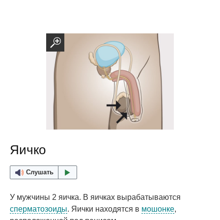
Яичко
Слушать
У мужчины 2 яичка. В яичках вырабатываются
сперматозоиды
. Яички находятся в
мошонке
,