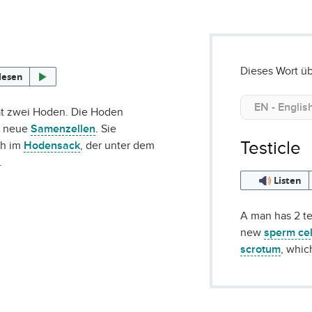
Dieses Wort üb
lesen
t zwei Hoden. Die Hoden
n neue
Samenzellen
. Sie
Testicle
ch im
Hodensack
, der unter dem
.
Listen
A man has 2 te
new
sperm cel
scrotum
, whi