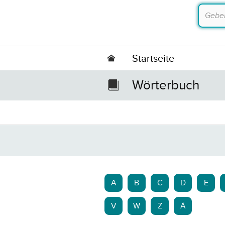
Startseite
Wörterbuch
A
B
C
D
E
V
W
Z
Ä