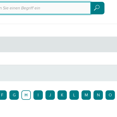
Suchen
Suchen
F
G
H
I
J
K
L
M
N
O