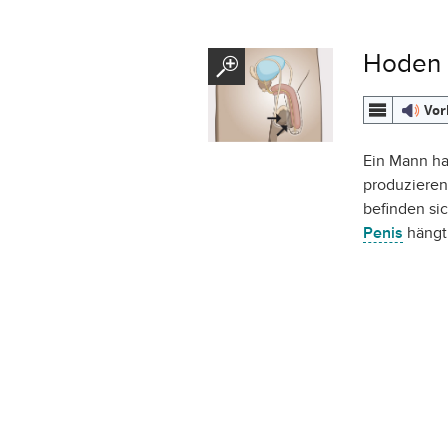
Hoden
Vor
Ein Mann ha
produziere
befinden si
Penis
hängt