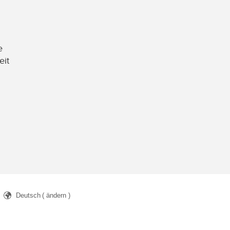
e
eit
Deutsch
( ändern )