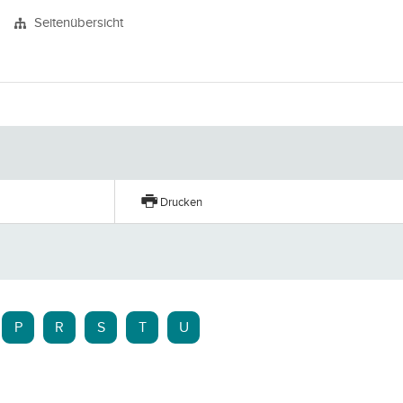
Seitenübersicht
Drucken
P
R
S
T
U