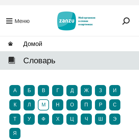
Перейти к основному содержанию
Меню
Домой
Словарь
А
Б
В
Г
Д
Ж
З
И
К
Л
М
Н
О
П
Р
С
Т
У
Ф
Х
Ц
Ч
Ш
Э
Я