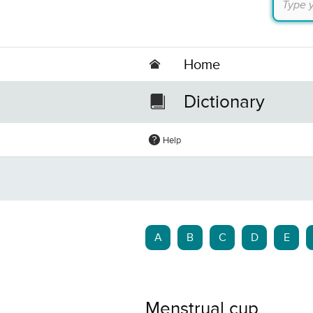
Home
Dictionary
Help
A
B
C
D
E
Menstrual cup