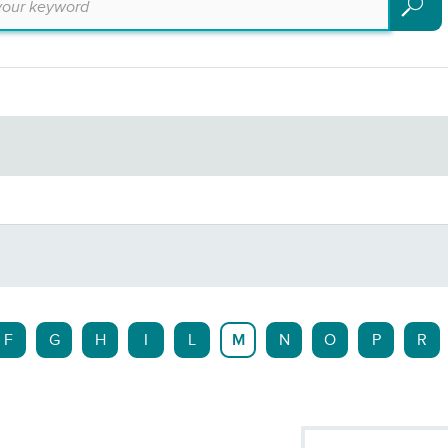
Search
F
G
H
I
L
M
N
O
P
R