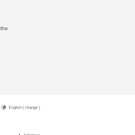
 the
English
( change )
arch