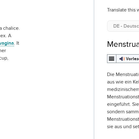
Translate this 
a chalice.
tex. A
Menstrua
vagina
. It
her
cup,
Vorle
Die Menstruati
aus wie ein Ke
medizinischem 
Menstruationst
eingeführt. Si
sondern samme
Menstruationst
sie aus und se