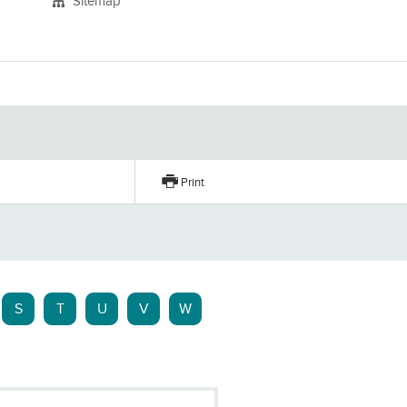
Sitemap
Print
S
T
U
V
W