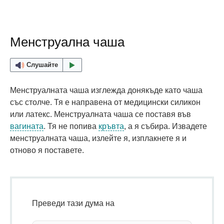
Менструална чаша
Слушайте
Менструалната чаша изглежда донякъде като чаша
със столче. Тя е направена от медицински силикон
или латекс. Менструалната чаша се поставя във
вагината
. Тя не попива
кръвта
, а я събира. Извадете
менструалната чаша, излейте я, изплакнете я и
отново я поставете.
Преведи тази дума на