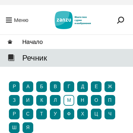
Премини към основното съдържание
Меню
Hачало
Речник
P
А
Б
В
Г
Д
Е
Ж
З
И
К
Л
М
Н
О
П
Р
С
Т
У
Ф
Х
Ц
Ч
Ш
Я