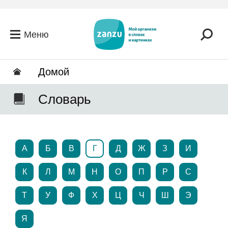
Перейти к основному содержанию
Меню
Домой
Словарь
А
Б
В
Г
Д
Ж
З
И
К
Л
М
Н
О
П
Р
С
Т
У
Ф
Х
Ц
Ч
Ш
Э
Я