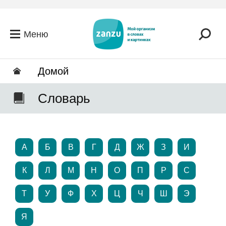
Перейти к основному содержанию
Меню
Домой
Словарь
А
Б
В
Г
Д
Ж
З
И
К
Л
М
Н
О
П
Р
С
Т
У
Ф
Х
Ц
Ч
Ш
Э
Я