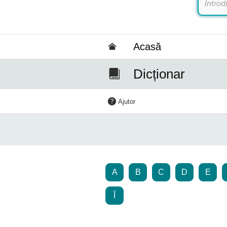
Acasă
Dicționar
Ajutor
A
B
C
D
E
Î