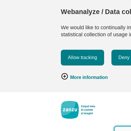
Webanalyze / Data col
We would like to continually i
statistical collection of usag
Allow tracking
Deny 
More information
Salt la conținutul principal