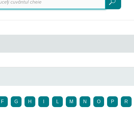
Căutare
F
G
H
I
L
M
N
O
P
R