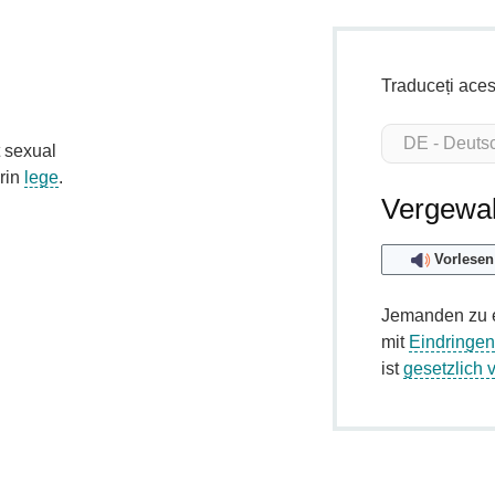
Traduceți aces
t sexual
prin
lege
.
Vergewal
Vorlesen
Jemanden zu e
mit
Eindringe
ist
gesetzlich 