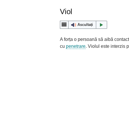
Viol
Ascultați
A forța o persoană să aibă contac
cu
penetrare
. Violul este interzis 