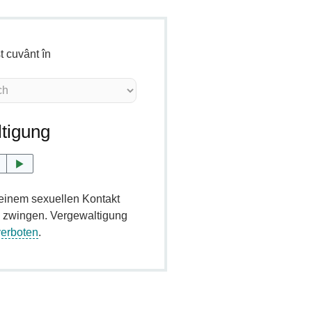
t cuvânt în
tigung
inem sexuellen Kontakt
n
zwingen. Vergewaltigung
verboten
.