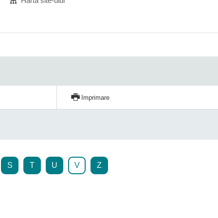
Harta site-ului
Imprimare
S
T
U
V
Z