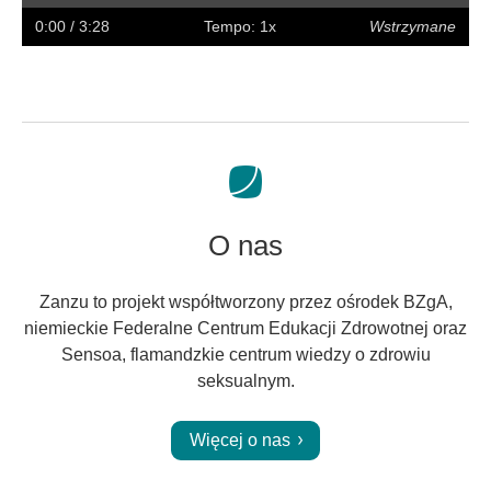
w
w
napisy
na
0:00
/ 3:28
Tempo: 1x
Wstrzymane
tył
przód
pełny
ekran
O nas
Zanzu to projekt współtworzony przez ośrodek BZgA,
niemieckie Federalne Centrum Edukacji Zdrowotnej oraz
Sensoa, flamandzkie centrum wiedzy o zdrowiu
seksualnym.
Więcej o nas