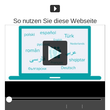
So nutzen Sie diese Webseite
|
|
Odtwarzaj
Restart
Przewiń
Przewiń
Ukryj
Szybciej
Wolniej
Preferencje
Wejdź
Głośn