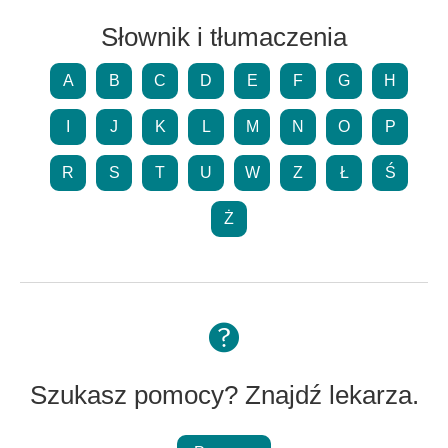
Słownik i tłumaczenia
A
B
C
D
E
F
G
H
I
J
K
L
M
N
O
P
R
S
T
U
W
Z
Ł
Ś
Ż
Szukasz pomocy? Znajdź lekarza.