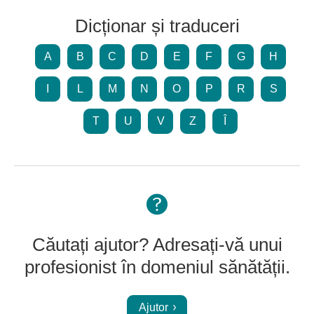
Dicționar și traduceri
A
B
C
D
E
F
G
H
I
L
M
N
O
P
R
S
T
U
V
Z
Î
Căutați ajutor? Adresați-vă unui
profesionist în domeniul sănătății.
Ajutor