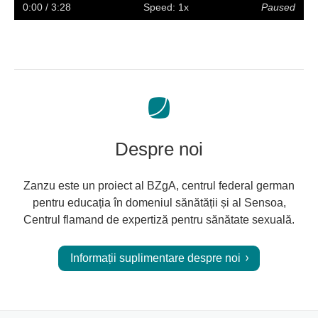
captions
full
0:00
/ 3:28
Speed: 1x
Paused
screen
Despre noi
Zanzu este un proiect al BZgA, centrul federal german
pentru educația în domeniul sănătății și al Sensoa,
Centrul flamand de expertiză pentru sănătate sexuală.
Informații suplimentare despre noi