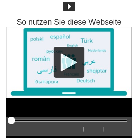
So nutzen Sie diese Webseite
|
|
Play
Restart
Rewind
Forward
Hide
Faster
Slower
Preferences
Enter
Volum