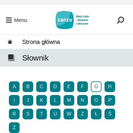
Przejdź do głównej zawartości
Menu
Strona główna
Słownik
A
B
C
D
E
F
G
H
I
J
K
L
M
N
O
P
R
S
T
U
W
Z
Ł
Ś
Ż