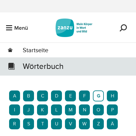
Zum Hauptinhalt springen
Menü
Startseite
Wörterbuch
A
B
C
D
E
F
G
H
I
J
K
L
M
N
O
P
R
S
T
U
V
W
Z
Ä