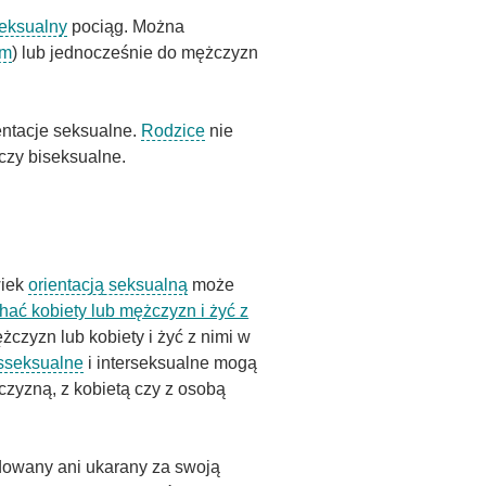
eksualny
pociąg. Można
zm
) lub jednocześnie do mężczyzn
ientacje seksualne.
Rodzice
nie
czy biseksualne.
wiek
orientacją seksualną
może
hać kobiety lub mężczyzn i żyć z
czyzn lub kobiety i żyć z nimi w
nsseksualne
i interseksualne mogą
czyzną, z kobietą czy z osobą
dowany ani ukarany za swoją