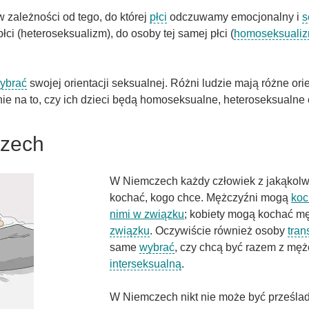
w zależności od tego, do której
płci
odczuwamy emocjonalny i
s
ci (heteroseksualizm), do osoby tej samej płci (
homoseksuali
ybrać
swojej orientacji seksualnej. Różni ludzie mają różne or
 na to, czy ich dzieci będą homoseksualne, heteroseksualne 
czech
W Niemczech każdy człowiek z jakąkol
kochać, kogo chce. Mężczyźni mogą
koc
nimi w związku
; kobiety mogą kochać męż
związku
. Oczywiście również osoby
tra
same
wybrać
, czy chcą być razem z męż
interseksualną
.
W Niemczech nikt nie może być prześla