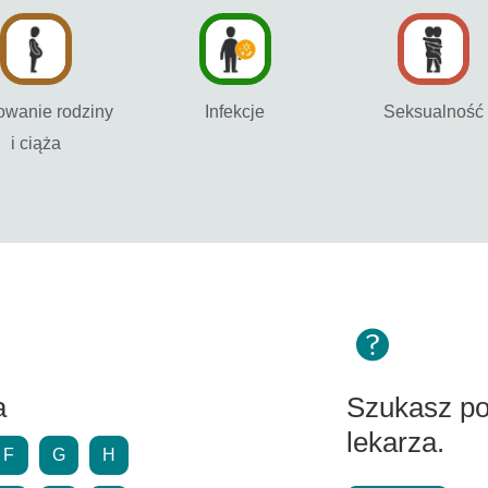
owanie rodziny
Infekcje
Seksualność
i ciąża
a
Szukasz p
lekarza.
F
G
H