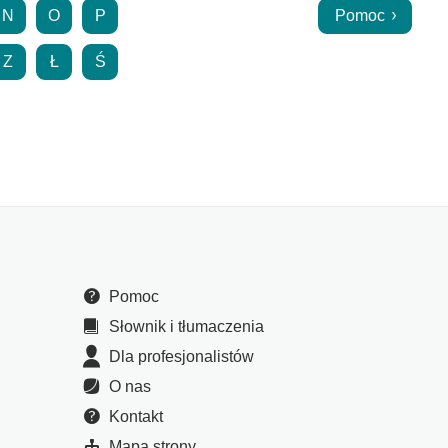
N
O
P
Pomoc
Z
Ł
Ś
Pomoc
Słownik i tłumaczenia
Dla profesjonalistów
O nas
Kontakt
Mapa strony