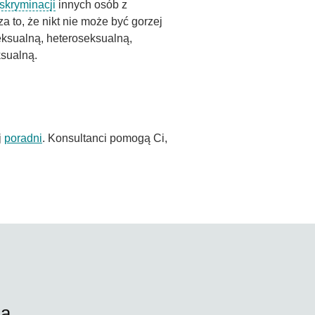
skryminacji
innych osób z
a to, że nikt nie może być gorzej
ksualną, heteroseksualną,
ksualną.
j
poradni
. Konsultanci pomogą Ci,
na