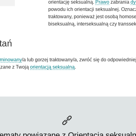
orientację seksualną.
Prawo
zabrania
dy
powodu ich orientacji seksualnej. Oznacz
traktowany, ponieważ jest osobą homose
biseksualną, interseksualną czy transse
tań
yminowany
/a lub gorzej traktowany/a, zwróć się do odpowiednie
iązane z Twoją
orientacją seksualną
.
ematy powiązane z Orientacja seksual