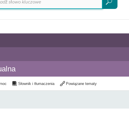
Szukaj
ualna
moc
Słownik i tłumaczenia
Powiązane tematy