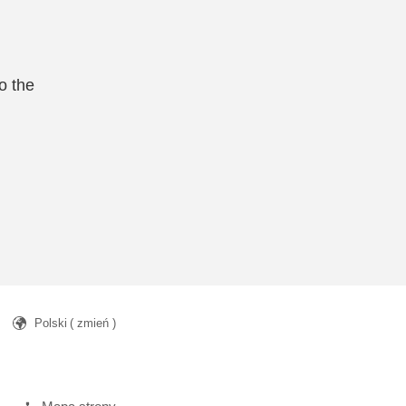
o the
Polski
( zmień )