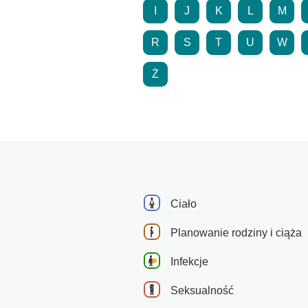
I
J
K
L
M
R
S
T
U
W
Ż
Ciało
Planowanie rodziny i ciąża
Infekcje
Seksualność