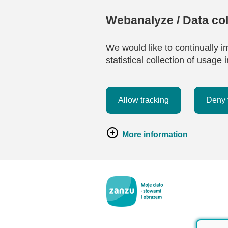
Webanalyze / Data col
We would like to continually i
statistical collection of usag
Allow tracking
Deny 
More information
Przejdź do głównej zawartości