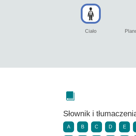
Ciało
Plan
Słownik i tłumaczeni
A
B
C
D
E