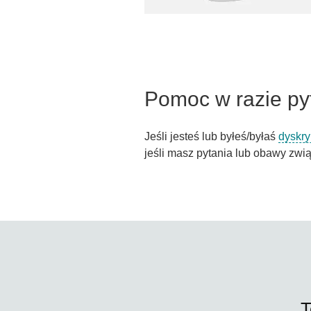
Pomoc w razie py
Jeśli jesteś lub byłeś/byłaś
dyskr
jeśli masz pytania lub obawy zw
T