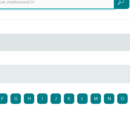
Zoeke
F
G
H
I
J
K
L
M
N
O