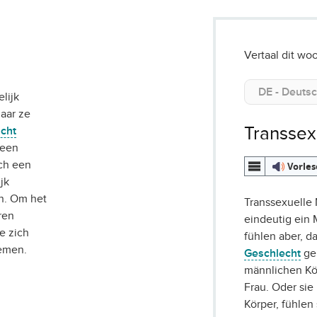
Vertaal dit woo
lijk
aar ze
Transsex
acht
 een
ich een
Vorle
jk
n. Om het
Transsexuelle
ren
eindeutig ein 
e zich
fühlen aber, d
men.
Geschlecht
ge
männlichen Kör
Frau. Oder sie
Körper, fühlen