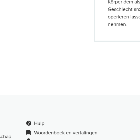
Körper dem al
Geschlecht an
operieren las
nehmen.
Hulp
Woordenboek en vertalingen
schap