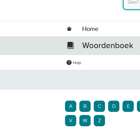
Home
Woordenboek
Hulp
A
B
C
D
E
V
W
Z