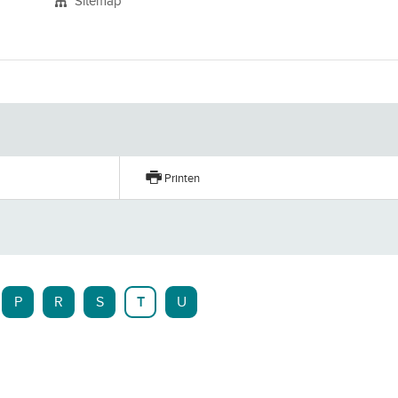
Sitemap
n
Printen
P
R
S
T
U