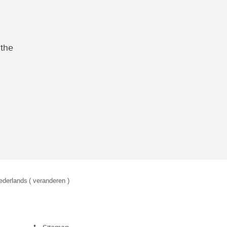
 the
ederlands
( veranderen )
eken