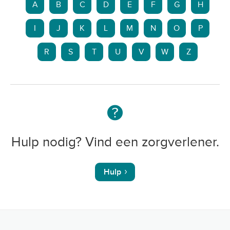
A
B
C
D
E
F
G
H
I
J
K
L
M
N
O
P
R
S
T
U
V
W
Z
Hulp nodig? Vind een zorgverlener.
Hulp