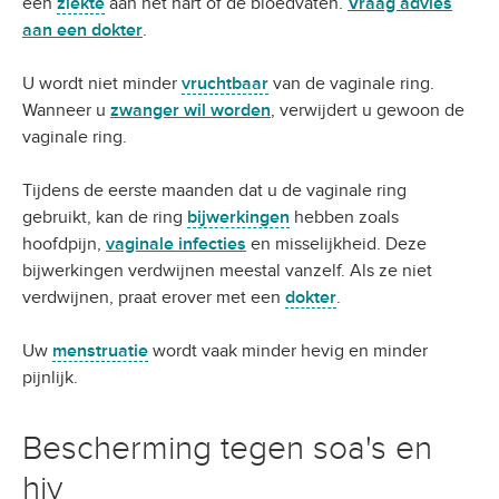
een
ziekte
aan het hart of de bloedvaten.
Vraag advies
aan een dokter
.
U wordt niet minder
vruchtbaar
van de vaginale ring.
Wanneer u
zwanger wil worden
, verwijdert u gewoon de
vaginale ring.
Tijdens de eerste maanden dat u de vaginale ring
gebruikt, kan de ring
bijwerkingen
hebben zoals
hoofdpijn,
vaginale infecties
en misselijkheid. Deze
bijwerkingen verdwijnen meestal vanzelf. Als ze niet
verdwijnen, praat erover met een
dokter
.
Uw
menstruatie
wordt vaak minder hevig en minder
pijnlijk.
Bescherming tegen soa's en
hiv