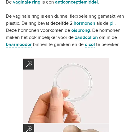
De
vaginale ring
is een
anticonceptiemiddel
.
De vaginale ring is een dunne, flexibele ring gemaakt van
plastic. De ring bevat dezelfde 2
hormonen
als de
pil
.
Deze hormonen voorkomen de
eisprong
. De hormonen
maken het ook moelijker voor de
zaadcellen
om in de
baarmoeder
binnen te geraken en de
eicel
te bereiken.