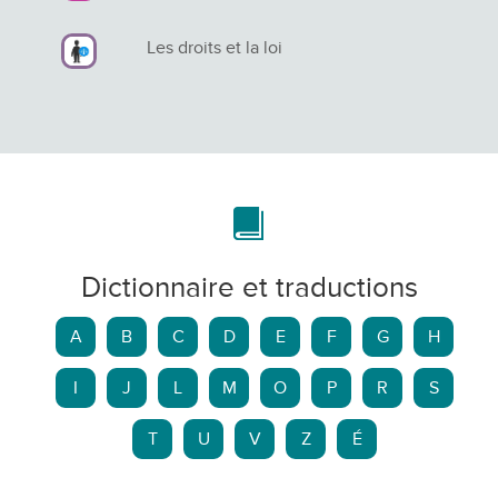
Les droits et la loi
Dictionnaire et traductions
A
B
C
D
E
F
G
H
I
J
L
M
O
P
R
S
T
U
V
Z
É