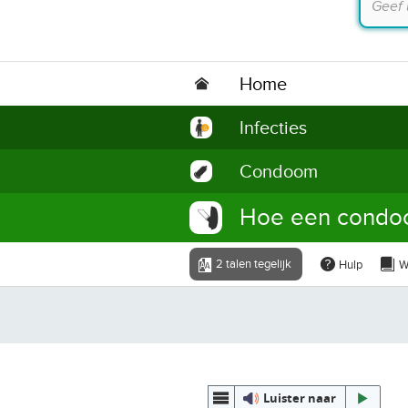
Home
Infecties
Condoom
Hoe een condo
2 talen tegelijk
Hulp
W
Luister naar