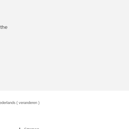
 the
ederlands
( veranderen )
eken