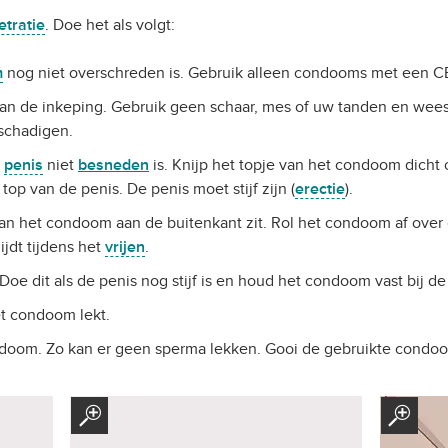
etratie
. Doe het als volgt:
m
nog niet overschreden is. Gebruik alleen condooms met een CE-
an de inkeping. Gebruik geen schaar, mes of uw tanden en wees 
schadigen.
e
penis
niet
besneden
is. Knijp het topje van het condoom dicht 
op van de penis. De penis moet stijf zijn (
erectie
).
an het condoom aan de buitenkant zit. Rol het condoom af over 
jdt tijdens het
vrijen
.
Doe dit als de penis nog stijf is en houd het condoom vast bij de
et condoom lekt.
doom. Zo kan er geen sperma lekken. Gooi de gebruikte condoo