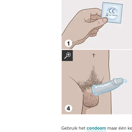
Gebruik het
condoom
maar één ke