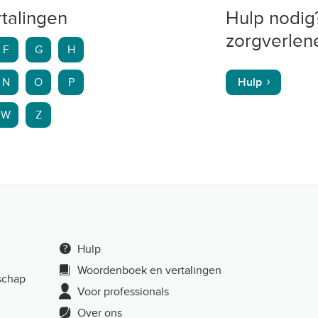
talingen
Hulp nodig
zorgverlene
F
G
H
N
O
P
Hulp
W
Z
Hulp
Woordenboek en vertalingen
schap
Voor professionals
Over ons