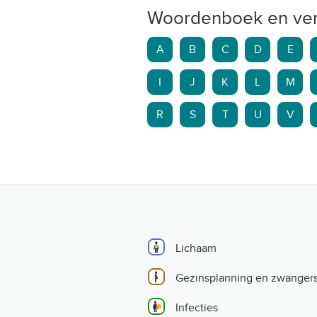
Woordenboek en ver
A
B
C
D
E
I
J
K
L
M
R
S
T
U
V
Lichaam
Gezinsplanning en zwanger
Infecties