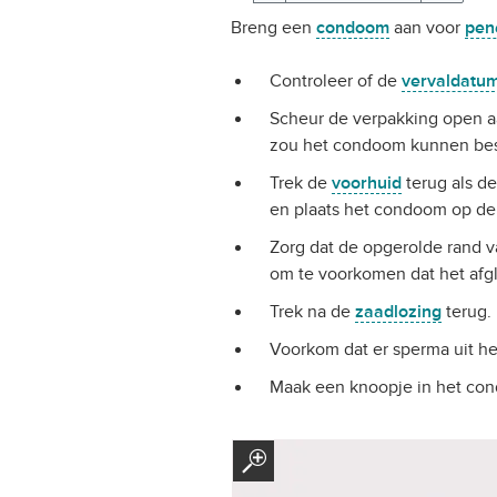
Breng een
condoom
aan voor
pen
Controleer of de
vervaldatu
Scheur de verpakking open a
zou het condoom kunnen be
Trek de
voorhuid
terug als d
en plaats het condoom op de t
Zorg dat de opgerolde rand v
om te voorkomen dat het afgli
Trek na de
zaadlozing
terug. 
Voorkom dat er sperma uit h
Maak een knoopje in het con