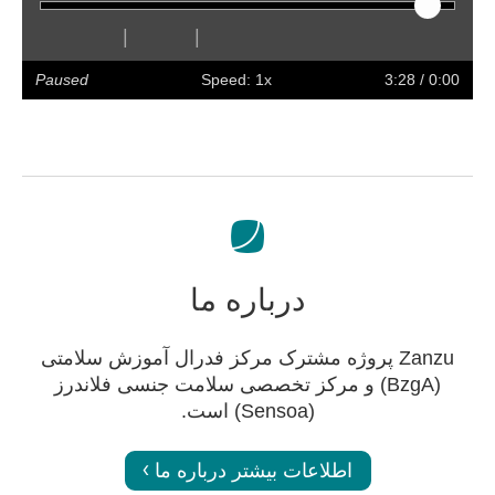
|
|
olume
Preferences
Enter
Slower
Faster
Hide
Forward
Rewind
Restart
Play
full
captions
Paused
Speed: 1x
/ 3:28
0:00
screen
درباره ما
Zanzu پروژه مشترک مرکز فدرال آموزش سلامتی
(BzgA) و مرکز تخصصی سلامت جنسی فلاندرز
(Sensoa) است.
اطلاعات بیشتر درباره ما