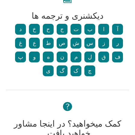
دیکشنری و ترجمه ها
آ
ا
ب
ت
ج
ح
خ
د
ر
ز
س
ش
ص
ط
ع
غ
ف
ق
ل
م
ن
ه
و
پ
چ
ک
گ
ی
کمک میخواهید؟ در اینجا مشاور
خواهید یافت.