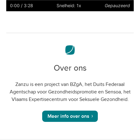
ondertiteling
naar
0:00
/ 3:28
Snelheid: 1x
Gepauzeerd
volledig
scherm
Over ons
Zanzu is een project van BZgA, het Duits Federaal
Agentschap voor Gezondheidspromotie en Sensoa, het
Vlaams Expertisecentrum voor Seksuele Gezondheid.
Meer info over ons