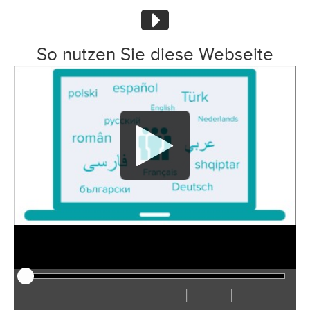
So nutzen Sie diese Webseite
|
|
Afspelen
Herstarten
Terug
Verder
Verberg
Sneller
Langzamer
Voorkeuren
Ga
Volu