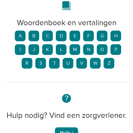
Woordenboek en vertalingen
A
B
C
D
E
F
G
H
I
J
K
L
M
N
O
P
R
S
T
U
V
W
Z
Hulp nodig? Vind een zorgverlener.
Hulp