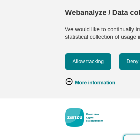
Webanalyze / Data col
We would like to continually i
statistical collection of usag
Allow tracking
Deny 
More information
Премини към основното съдържание