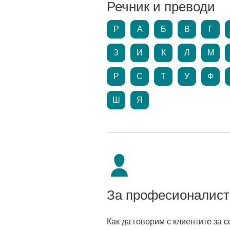
Речник и преводи
P
А
Б
В
Г
З
И
К
Л
М
Р
С
Т
У
Ф
Ш
Я
За професионалист
Как да говорим с клиентите за 