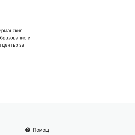
Германския
образование и
 център за
Помощ