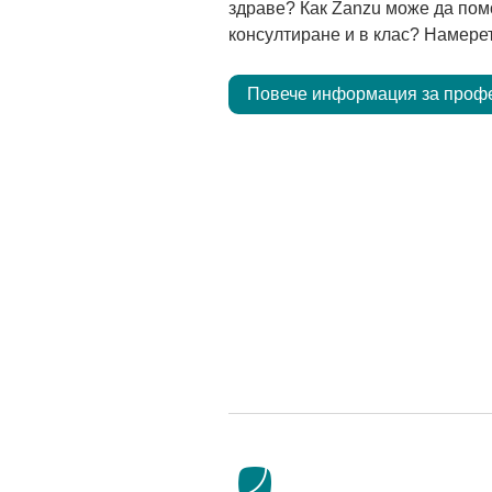
здраве? Как Zanzu може да пом
консултиране и в клас? Намерет
Повече информация за проф