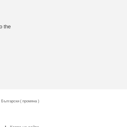
o the
Български
( промяна )