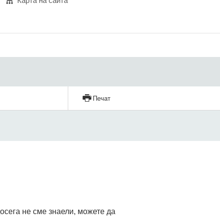
Карта на сайта
Печат
досега не сме знаели, можете да