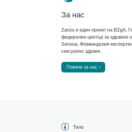
За нас
Zanzu е един проект на BZgA, 
федерален център за здравно 
Sensoa, Фламандския експертен
сексуално здраве.
Повече за нас
Тяло