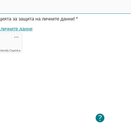
ията за защита на личните данни!
*
 личните данни
riendly Captcha