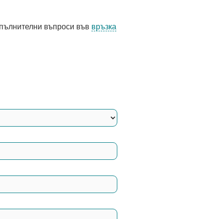
допълнителни въпроси във
връзка