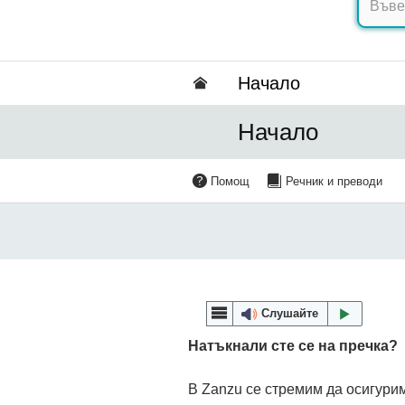
Hачало
Hачало
Помощ
Речник и преводи
Слушайте
Натъкнали сте се на пречка?
В Zanzu се стремим да осигурим