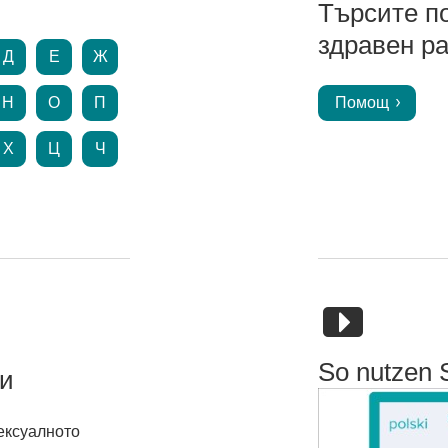
Търсите п
здравен ра
Д
Е
Ж
Н
О
П
Помощ
Х
Ц
Ч
So nutzen 
и
сексуалното