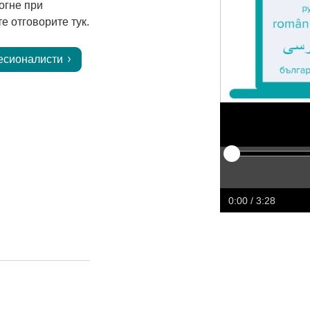
огне при
е отговорите тук.
есионалисти
Play
Restart
Rewind
Forw
0:00
/ 3:28