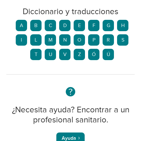
Diccionario y traducciones
A
B
C
D
E
F
G
H
I
L
M
N
O
P
R
S
T
U
V
Z
Ó
Ú
¿Necesita ayuda? Encontrar a un
profesional sanitario.
Ayuda