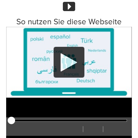
So nutzen Sie diese Webseite
|
|
Play
Reiniciar
Rebobinar
Adelantar
Ocultar
Rápido
Lento
Preferencias
Ver
Volum