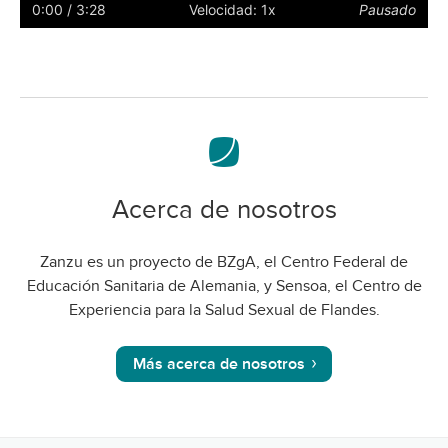
subtítulos
a
0:00
/ 3:28
Velocidad: 1x
Pausado
pantalla
complet
Acerca de nosotros
Zanzu es un proyecto de BZgA, el Centro Federal de
Educación Sanitaria de Alemania, y Sensoa, el Centro de
Experiencia para la Salud Sexual de Flandes.
Más acerca de nosotros