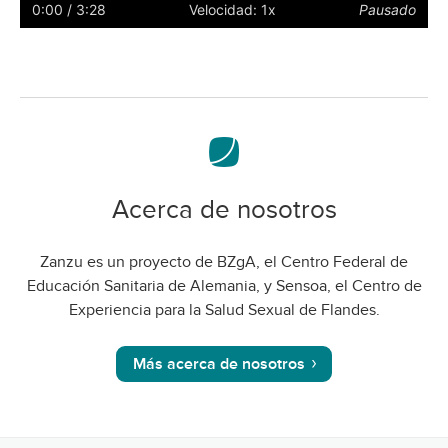
subtítulos
a
0:00
/ 3:28
Velocidad: 1x
Pausado
pantalla
complet
Acerca de nosotros
Zanzu es un proyecto de BZgA, el Centro Federal de
Educación Sanitaria de Alemania, y Sensoa, el Centro de
Experiencia para la Salud Sexual de Flandes.
Más acerca de nosotros