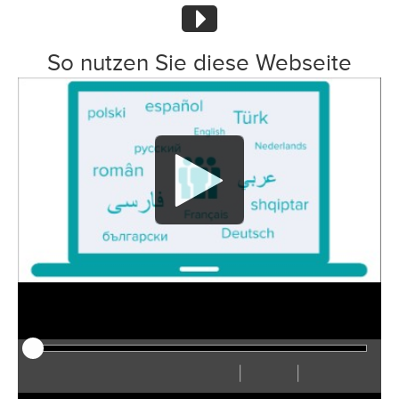
So nutzen Sie diese Webseite
|
|
Play
Reiniciar
Rebobinar
Adelantar
Ocultar
Rápido
Lento
Preferencias
Ver
Volum