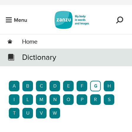
Skip to main content
Menu
Home
Dictionary
A
B
C
D
E
F
G
H
I
L
M
N
O
P
R
S
T
U
V
W