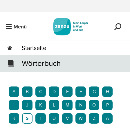
Zum Hauptinhalt springen
Menü
Startseite
Wörterbuch
A
B
C
D
E
F
G
H
I
J
K
L
M
N
O
P
R
S
T
U
V
W
Z
Ä