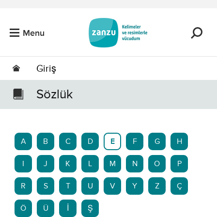
Skip to main content
Menu
Giriş
Sözlük
A
B
C
D
E
F
G
H
I
J
K
L
M
N
O
P
R
S
T
U
V
Y
Z
Ç
Ö
Ü
İ
Ş