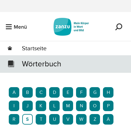
Zum Hauptinhalt springen
Menü
Startseite
Wörterbuch
A
B
C
D
E
F
G
H
I
J
K
L
M
N
O
P
R
S
T
U
V
W
Z
Ä