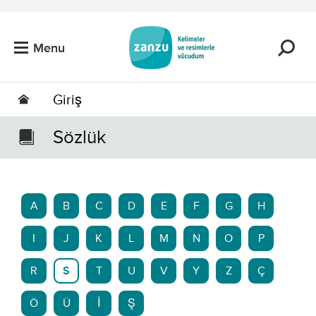
Skip to main content
Menu
Giriş
Sözlük
A
B
C
D
E
F
G
H
I
J
K
L
M
N
O
P
R
S
T
U
V
Y
Z
Ç
Ö
Ü
İ
Ş