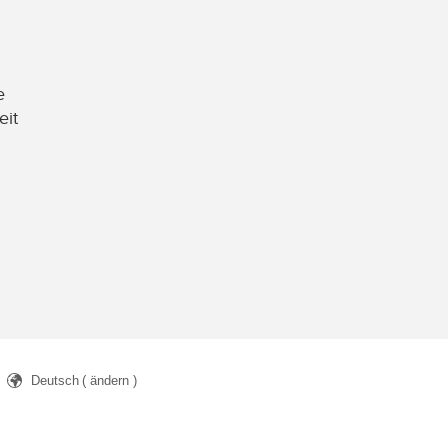
e
eit
Deutsch
( ändern )