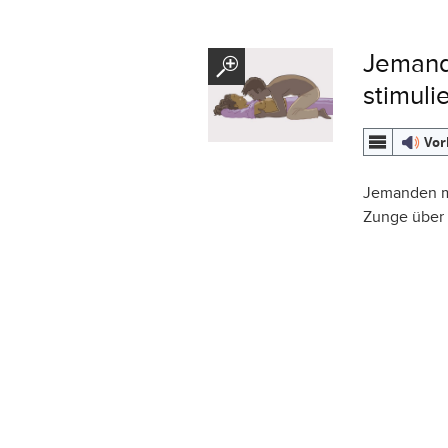
Jemand
stimuli
Vor
Jemanden mi
Zunge über