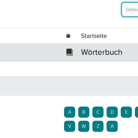
Startseite
Wörterbuch
A
B
C
D
E
V
W
Z
Ä