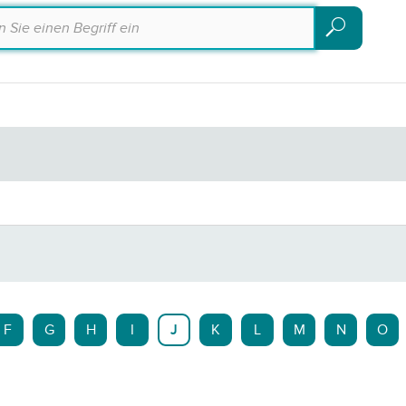
Suchen
Suchen
F
G
H
I
J
K
L
M
N
O