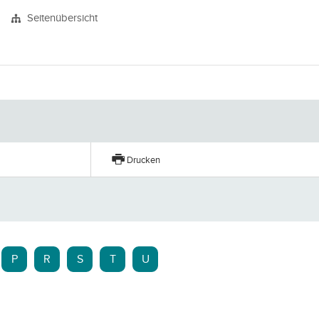
Seitenübersicht
Drucken
P
R
S
T
U