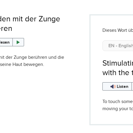
en mit der Zunge
eren
Dieses Wort üb
lesen
t der Zunge berühren und die
Stimulat
 seine Haut bewegen.
with the
Listen
To touch some
moving your to