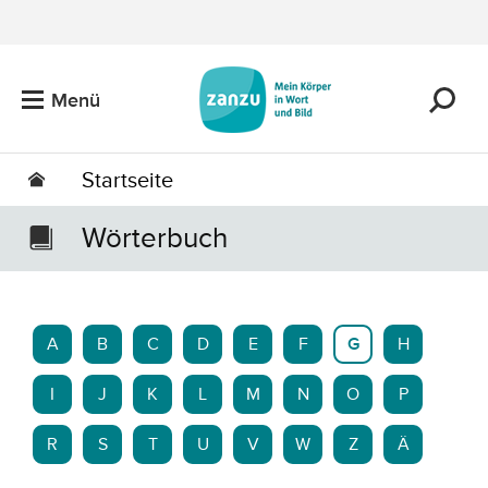
Zum Hauptinhalt springen
Menü
Startseite
Wörterbuch
A
B
C
D
E
F
G
H
I
J
K
L
M
N
O
P
R
S
T
U
V
W
Z
Ä