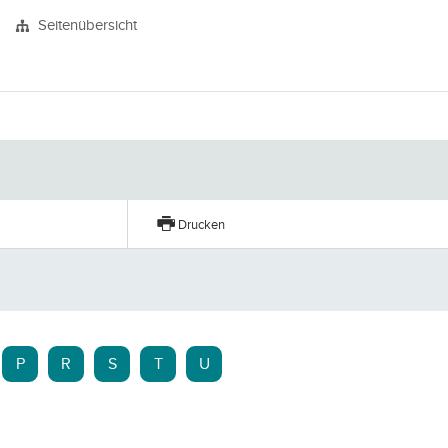
Seitenübersicht
Drucken
P
R
S
T
U