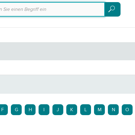
Suchen
Suchen
F
G
H
I
J
K
L
M
N
O