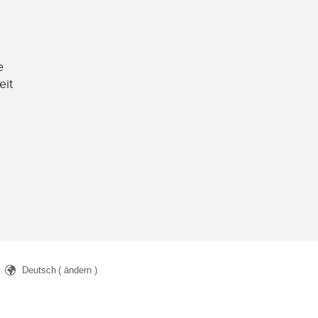
e
eit
Deutsch
( ändern )