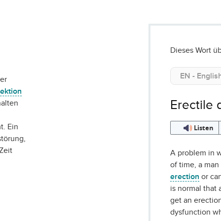
Dieses Wort üb
er
ektion
Erectile 
halten
. Ein
Listen
störung,
Zeit
A problem in w
of time, a man
erection
or can
is normal tha
get an erectio
dysfunction wh