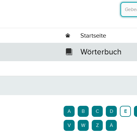
Startseite
Wörterbuch
A
B
C
D
E
V
W
Z
Ä