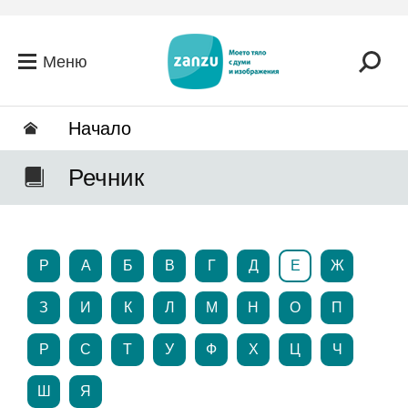
Премини към основното съдържание
Меню
Hачало
Речник
P
А
Б
В
Г
Д
Е
Ж
З
И
К
Л
М
Н
О
П
Р
С
Т
У
Ф
Х
Ц
Ч
Ш
Я