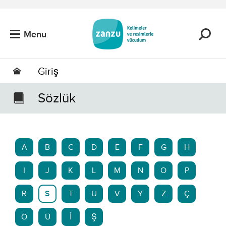
Skip to main content
Menu
Giriş
Sözlük
A
B
C
D
E
F
G
H
I
J
K
L
M
N
O
P
R
S
T
U
V
Y
Z
Ç
Ö
Ü
İ
Ş