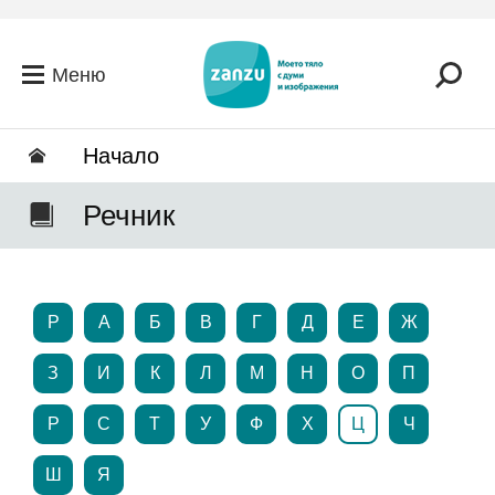
Премини към основното съдържание
Меню
Hачало
Речник
P
А
Б
В
Г
Д
Е
Ж
З
И
К
Л
М
Н
О
П
Р
С
Т
У
Ф
Х
Ц
Ч
Ш
Я