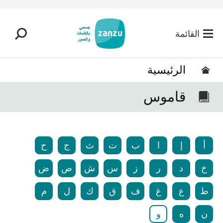
تخطي إلى المحتوى الرئيسي
القائمة
الرئيسية
قاموس
أ
إ
ا
ب
ت
ث
ج
ح
خ
د
ر
ز
س
ش
ص
ض
ط
ع
غ
ف
ق
ك
ل
م
ن
ه
و