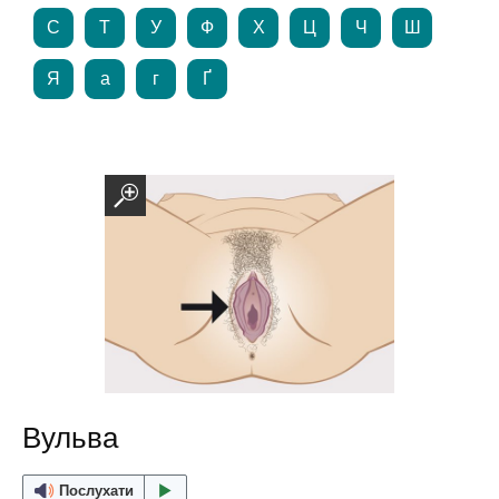
С
Т
У
Ф
Х
Ц
Ч
Ш
Я
а
г
Ґ
Вульва
Послухати