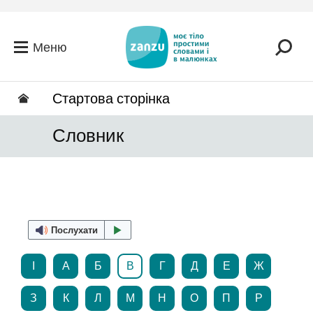
Перейти до головного вмісту
Меню
Стартова сторінка
Словник
Послухати
І
А
Б
В
Г
Д
Е
Ж
З
К
Л
М
Н
О
П
Р