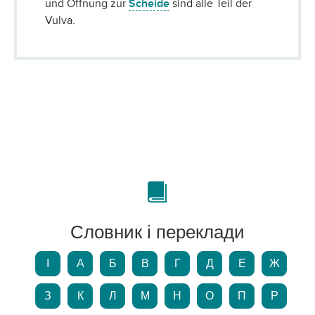
und Öffnung zur
Scheide
sind alle Teil der
Vulva.
Словник і переклади
І
А
Б
В
Г
Д
Е
Ж
З
К
Л
М
Н
О
П
Р