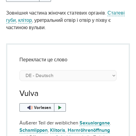
Зовнішня частина жіночих статевих органів.
Статеві
губи
,
клітор
, уретральний отвір і отвір у піхву є
частиною вульви.
Перекласти це слово
Vulva
Vorlesen
Äußerer Teil der weiblichen
Sexualorgane
.
Schamlippen
,
Klitoris
,
Harnröhrenöffnung