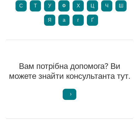
С
Т
У
Ф
Х
Ц
Ч
Ш
Я
а
г
Ґ
Вам потрібна допомога? Ви
можете знайти консультанта тут.