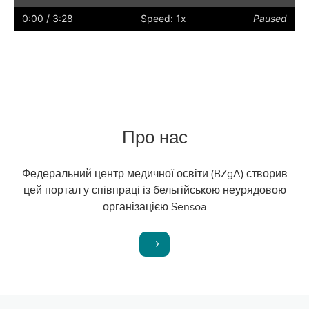
Play
Restart
Rewind
Forward
Hide
Faster
Slower
Preferences
Enter
Volu
captions
full
0:00
/ 3:28
Speed: 1x
Paused
screen
Про нас
Федеральний центр медичної освіти (BZgA) створив
цей портал у співпраці із бельгійською неурядовою
організацією Sensoa