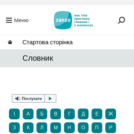
Перейти до головного вмісту
Меню
Стартова сторінка
Словник
Послухати
І
А
Б
В
Г
Д
Е
Ж
З
К
Л
М
Н
О
П
Р