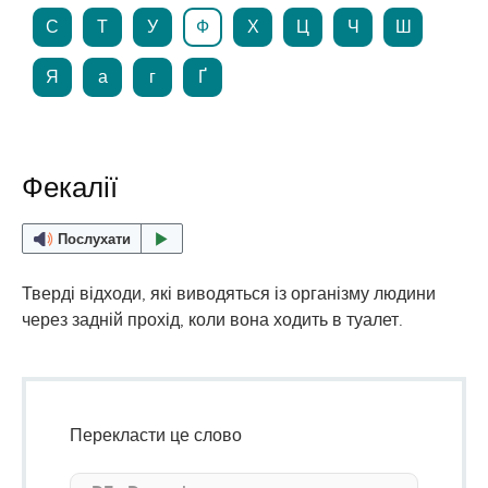
С
Т
У
Ф
Х
Ц
Ч
Ш
Я
а
г
Ґ
Фекалії
Послухати
Тверді відходи, які виводяться із організму людини
через задній прохід, коли вона ходить в туалет.
Перекласти це слово