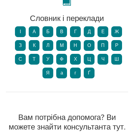
Словник і переклади
І
А
Б
В
Г
Д
Е
Ж
З
К
Л
М
Н
О
П
Р
С
Т
У
Ф
Х
Ц
Ч
Ш
Я
а
г
Ґ
Вам потрібна допомога? Ви
можете знайти консультанта тут.