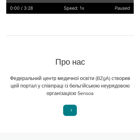
captions
full
0:00
/ 3:28
Speed: 1x
Paused
screen
Про нас
Федеральний центр медичної освіти (BZgA) створив
цей портал у співпраці із бельгійською неурядовою
організацією Sensoa