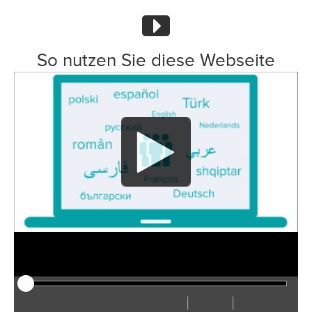
So nutzen Sie diese Webseite
|
|
Play
Restart
Rewind
Forward
Hide
Faster
Slower
Preferences
Enter
Volu