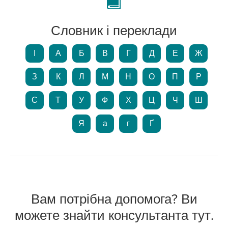
Словник і переклади
І
А
Б
В
Г
Д
Е
Ж
З
К
Л
М
Н
О
П
Р
С
Т
У
Ф
Х
Ц
Ч
Ш
Я
а
г
Ґ
Вам потрібна допомога? Ви
можете знайти консультанта тут.