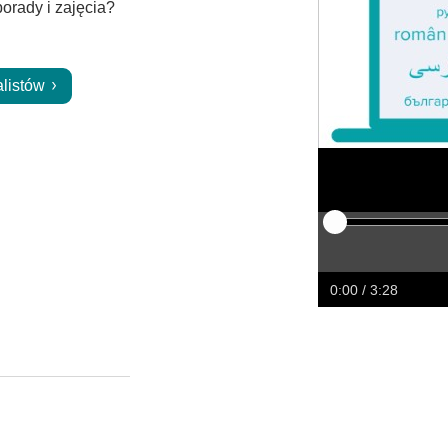
orady i zajęcia?
alistów
Odtwarzaj
Restart
Przewiń
Prze
w
w
0:00
/ 3:28
tył
przó