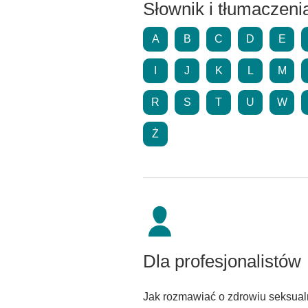
Słownik i tłumaczeni
A
B
C
D
E
I
J
K
L
M
R
S
T
U
W
Ż
Dla profesjonalistów
Jak rozmawiać o zdrowiu seksual