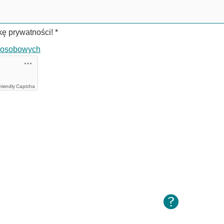
ykę prywatności!
*
h osobowych
riendly Captcha