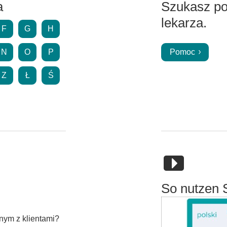
a
Szukasz p
lekarza.
F
G
H
N
O
P
Pomoc
Z
Ł
Ś
So nutzen 
nym z klientami?