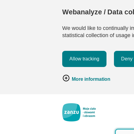
Webanalyze / Data col
We would like to continually i
statistical collection of usag
Allow tracking
Deny 
More information
Przejdź do głównej zawartości