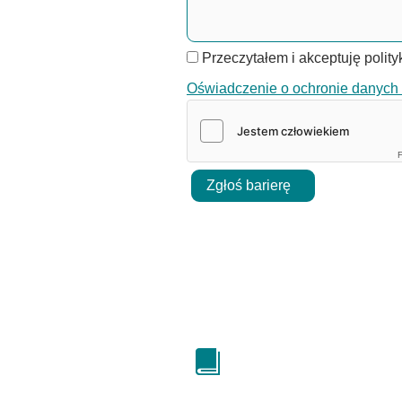
Przeczytałem i akceptuję polit
Oświadczenie o ochronie danyc
F
Zgłoś barierę