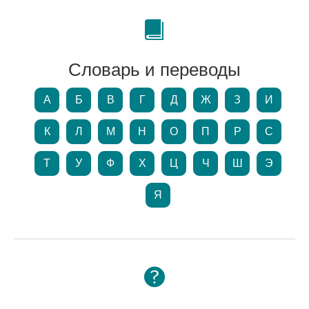
Словарь и переводы
А
Б
В
Г
Д
Ж
З
И
К
Л
М
Н
О
П
Р
С
Т
У
Ф
Х
Ц
Ч
Ш
Э
Я