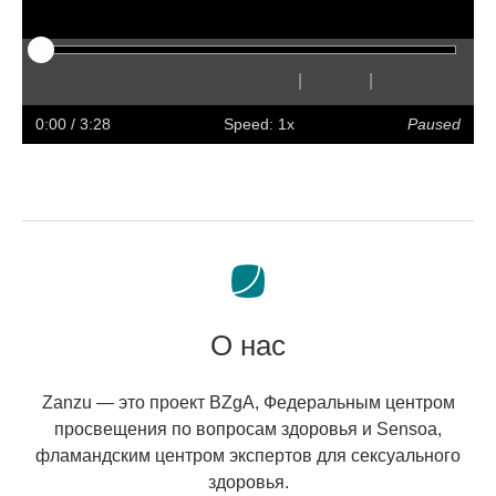
|
|
Play
Restart
Rewind
Forward
Hide
Faster
Slower
Preferences
Enter
Volum
captions
full
0:00
/ 3:28
Speed: 1x
Paused
screen
О нас
Zanzu — это проект BZgA, Федеральным центром
просвещения по вопросам здоровья и Sensoa,
фламандским центром экспертов для сексуального
здоровья.