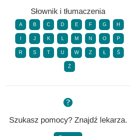
Słownik i tłumaczenia
A
B
C
D
E
F
G
H
I
J
K
L
M
N
O
P
R
S
T
U
W
Z
Ł
Ś
Ż
Szukasz pomocy? Znajdź lekarza.