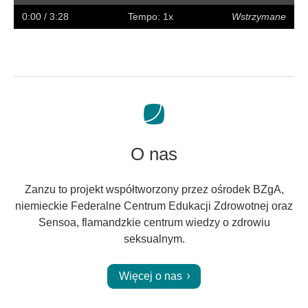
w
w
napisy
na
0:00
/ 3:28
Tempo: 1x
Wstrzymane
tył
przód
pełny
ekran
O nas
Zanzu to projekt współtworzony przez ośrodek BZgA,
niemieckie Federalne Centrum Edukacji Zdrowotnej oraz
Sensoa, flamandzkie centrum wiedzy o zdrowiu
seksualnym.
Więcej o nas