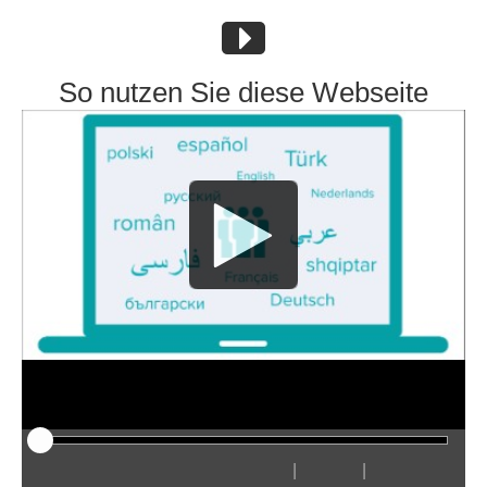
So nutzen Sie diese Webseite
|
|
Odtwarzaj
Restart
Przewiń
Przewiń
Ukryj
Szybciej
Wolniej
Preferencje
Wejdź
Głośn