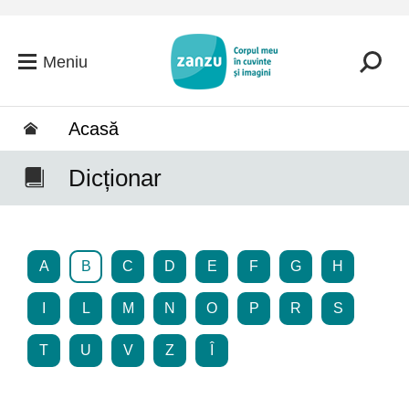
Salt la conținutul principal
Meniu
Acasă
Dicționar
A
B
C
D
E
F
G
H
I
L
M
N
O
P
R
S
T
U
V
Z
Î