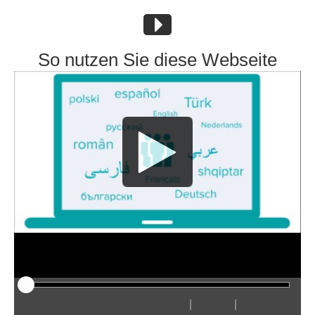
So nutzen Sie diese Webseite
|
|
Odtwarzaj
Restart
Przewiń
Przewiń
Ukryj
Szybciej
Wolniej
Preferencje
Wejdź
Głośn