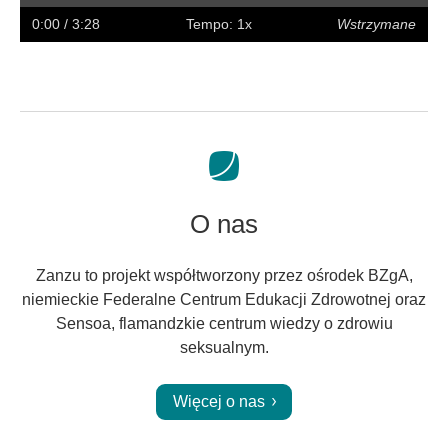
w
w
napisy
na
0:00
/ 3:28
Tempo: 1x
Wstrzymane
tył
przód
pełny
ekran
O nas
Zanzu to projekt współtworzony przez ośrodek BZgA,
niemieckie Federalne Centrum Edukacji Zdrowotnej oraz
Sensoa, flamandzkie centrum wiedzy o zdrowiu
seksualnym.
Więcej o nas