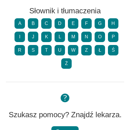
Słownik i tłumaczenia
A
B
C
D
E
F
G
H
I
J
K
L
M
N
O
P
R
S
T
U
W
Z
Ł
Ś
Ż
Szukasz pomocy? Znajdź lekarza.