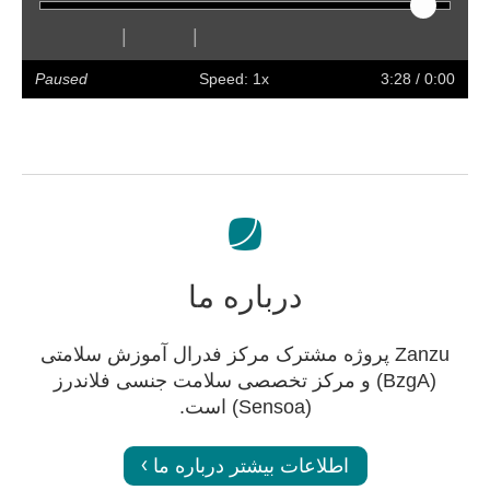
|
|
olume
Preferences
Enter
Slower
Faster
Hide
Forward
Rewind
Restart
Play
full
captions
Paused
Speed: 1x
/ 3:28
0:00
screen
درباره ما
Zanzu پروژه مشترک مرکز فدرال آموزش سلامتی
(BzgA) و مرکز تخصصی سلامت جنسی فلاندرز
(Sensoa) است.
اطلاعات بیشتر درباره ما