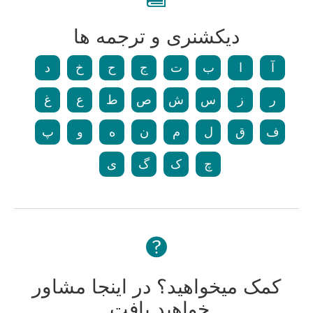
دیکشنری و ترجمه ها
آ
ا
ب
ت
ج
ح
خ
د
ر
ز
س
ش
ص
ط
ع
غ
ف
ق
ل
م
ن
ه
و
پ
چ
ک
گ
ی
کمک میخواهید؟ در اینجا مشاور
خواهید یافت.