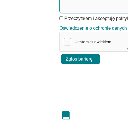
Przeczytałem i akceptuję polit
Oświadczenie o ochronie danyc
F
Zgłoś barierę