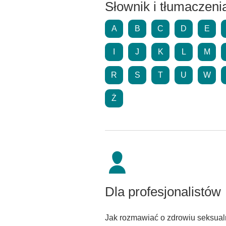
Słownik i tłumaczeni
A
B
C
D
E
I
J
K
L
M
R
S
T
U
W
Ż
Dla profesjonalistów
Jak rozmawiać o zdrowiu seksual