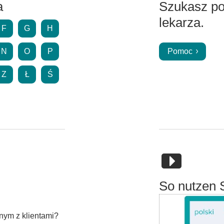
a
Szukasz p
lekarza.
F
G
H
N
O
P
Pomoc
Z
Ł
Ś
So nutzen 
nym z klientami?