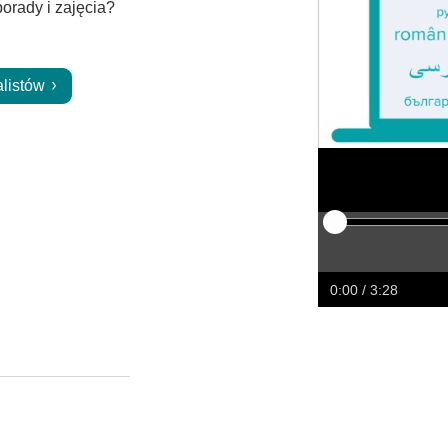
orady i zajęcia?
alistów
Odtwarzaj
Restart
Przewiń
Prze
w
w
0:00
/ 3:28
tył
przó