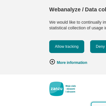
Webanalyze / Data col
We would like to continually i
statistical collection of usag
Allow tracking
Deny 
More information
Przejdź do głównej zawartości