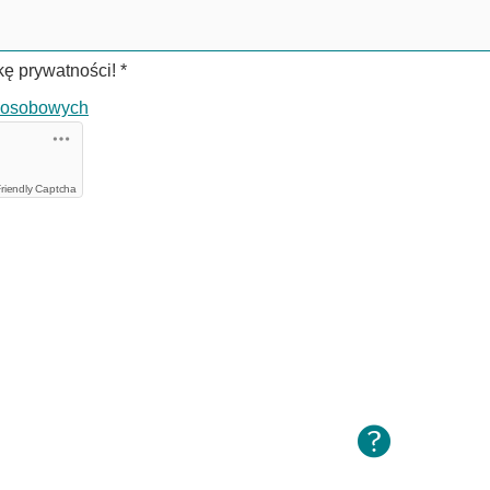
ykę prywatności!
*
h osobowych
riendly Captcha