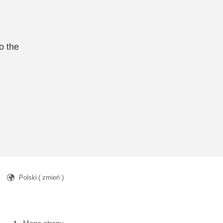
o the
Polski
( zmień )